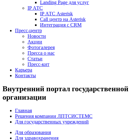
Landing Page для услуг
IP АТС
IP АТС Asterisk
Call центр на Asterisk
Интеграция с CRM
Пресс-центр
Новости
Акции
Фотогалерея
Пресса о нас
Статьи
Пресс-кит
Карьера
Контакты
Внутренний портал государственной
организации
Главная
Решения компании ЛПТСИСТЕМС
Для государственных учреждений
Для образования
Для здравохранения