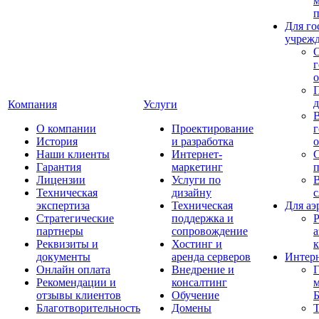
п
Для го
учреж
г
о
Компания
Услуги
О компании
Проектирование
г
История
и разработка
о
Наши клиенты
Интернет-
С
Гарантия
маркетинг
п
Лицензии
Услуги по
В
Техническая
дизайну
экспертиза
Техническая
Для аэ
Стратегические
поддержка и
Р
партнеры
сопровождение
а
Реквизиты и
Хостинг и
документы
аренда серверов
Интер
Онлайн оплата
Внедрение и
Г
Рекомендации и
консалтинг
м
отзывы клиентов
Обучение
Благотворительность
Домены
Т