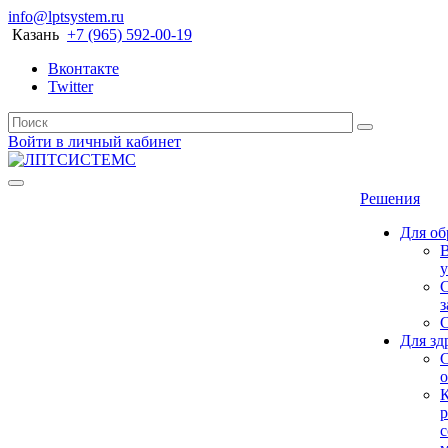
info@lptsystem.ru
Казань
+7 (965) 592-00-19
Вконтакте
Twitter
Войти в личный кабинет
Решения
Для об
у
С
з
Для зд
о
р
с