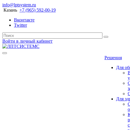
info@lptsystem.ru
Казань
+7 (965) 592-00-19
Вконтакте
Twitter
Войти в личный кабинет
Решения
Для об
у
С
з
Для зд
о
р
с