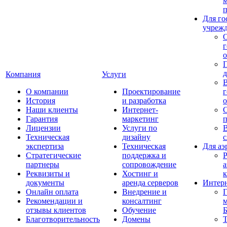
п
Для го
учреж
г
о
Компания
Услуги
О компании
Проектирование
г
История
и разработка
о
Наши клиенты
Интернет-
С
Гарантия
маркетинг
п
Лицензии
Услуги по
В
Техническая
дизайну
экспертиза
Техническая
Для аэ
Стратегические
поддержка и
Р
партнеры
сопровождение
а
Реквизиты и
Хостинг и
документы
аренда серверов
Интер
Онлайн оплата
Внедрение и
Г
Рекомендации и
консалтинг
м
отзывы клиентов
Обучение
Благотворительность
Домены
Т